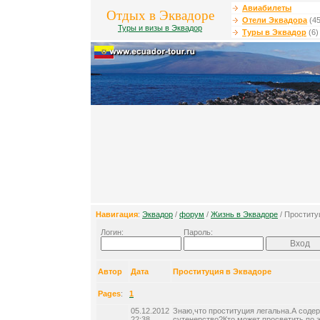
Авиабилеты
Отдых в Эквадоре
Отели Эквадора
(45
Туры и визы в Эквадор
Туры в Эквадор
(6)
Навигация
:
Эквадор
/
форум
/
Жизнь в Эквадоре
/ Проститу
Логин:
Пароль:
Автор
Дата
Проституция в Эквадоре
Pages
:
1
05.12.2012
Знаю,что проституция легальна.А соде
22:38
сутенерство?Кто может просветить по 