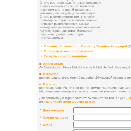
Отель построен сравнительно недавно и
в классическом стиле, его номера в
отличном состоянии. В отеле есть
комнаты для некурящих и инвалидов.
Отель рекомендуется тем, кто любит
совмещать отдых со всевозможными
ночными развлечениями, так как
неподалеку работает множество ночных
клубов, баров, дискотек. Вежливый
персонал сделает ваш отдых
незабываемым.
Отзывы об отеле Four Points by Sheraton Guayaquil
(0
Оставить отзыв об этом отеле
Создать свой фотоальбом
Адрес отеля
Av Constitucion, Plaza Del Sol Frente Al Mall Del Sol , Guayaqui
В номере
ванная, радио, фен, мини-бар, сейф, 24-часовой сервис в но
В отеле
ресторан, бассейн, бизнес-центр, химчистка, прачечная, маг
обслуживание номеров круглосуточно, настольный теннис, 
Для организации тура в этот отель звоните по тел: +7 (495)
7
или
заполните поля формы заявки
:
*
Дата поездки
*
Кол-во человек
*
Ф.И.О