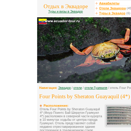
Авиабилеты
Отдых в Эквадоре
Отели Эквадора
(45
Туры и визы в Эквадор
Туры в Эквадор
(6)
Навигация
:
Эквадор
/
отели
/
отели Гуаякиля
/ отель Four Po
Four Points by Sheraton Guayaquil (4*)
Расположение:
Отель Four Points by Sheraton Guayaquil
4* (Фоур Поинтс Бай Шератон Гуаякуил
4*) расположен в северной части курорта
в 10 минутах ходьбы от центра города
Гуаякуил. Отель представляет собой
недавно отреставрированное здание
построенное в традиционном стиле.