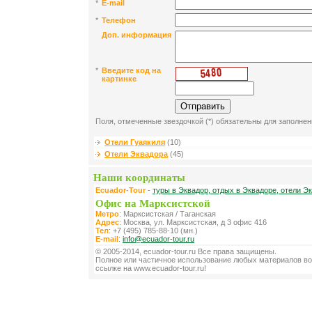
*
E-mail
*
Телефон
Доп. информация
*
Введите код на
картинке
Поля, отмеченные звездочкой (*) обязательны для заполнен
Отели Гуаякиля
(10)
Отели Эквадора
(45)
Наши координаты
Ecuador-Tour
-
туры в Эквадор, отдых в Эквадоре, отели Э
Офис на Марксистской
Метро
: Марксистская / Таганская
Адрес
: Москва, ул. Марксистская, д 3 офис 416
Тел
: +7 (495) 785-88-10 (мн.)
E-mail
:
info@ecuador-tour.ru
© 2005-2014, ecuador-tour.ru Все права защищены.
Полное или частичное использование любых материалов во
ссылке на www.ecuador-tour.ru!