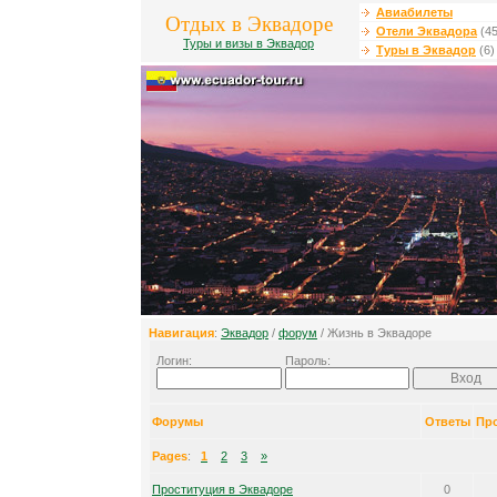
Авиабилеты
Отдых в Эквадоре
Отели Эквадора
(45
Туры и визы в Эквадор
Туры в Эквадор
(6)
Навигация
:
Эквадор
/
форум
/ Жизнь в Эквадоре
Логин:
Пароль:
Форумы
Ответы
Пр
Pages
:
1
2
3
»
Проституция в Эквадоре
0