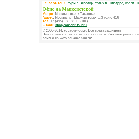
Ecuador-Tour
-
туры в Эквадор, отдых в Эквадоре, отели Э
Офис на Марксистской
Метро
: Марксистская / Таганская
Адрес
: Москва, ул. Марксистская, д 3 офис 416
Тел
: +7 (495) 785-88-10 (мн.)
E-mail
:
info@ecuador-tour.ru
© 2005-2014, ecuador-tour.ru Все права защищены.
Полное или частичное использование любых материалов во
ссылке на www.ecuador-tour.ru!