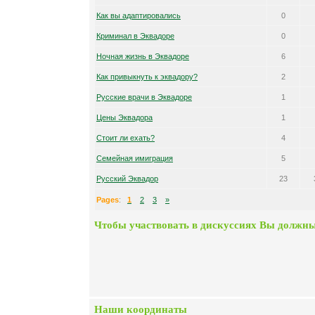
Как вы адаптировались
0
Криминал в Эквадоре
0
Ночная жизнь в Эквадоре
6
Как привыкнуть к эквадору?
2
Русские врачи в Эквадоре
1
Цены Эквадора
1
Стоит ли ехать?
4
Семейная имиграция
5
Русский Эквадор
23
Pages
:
1
2
3
»
Чтобы участвовать в дискуссиях Вы должны
Наши координаты