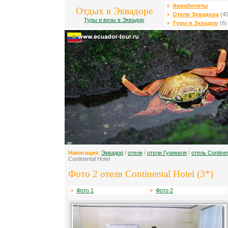
Авиабилеты
Отдых в Эквадоре
Отели Эквадора
(45
Туры и визы в Эквадор
Туры в Эквадор
(6)
Навигация
:
Эквадор
/
отели
/
отели Гуаякиля
/
отель Continen
Continental Hotel
Фото 2 отеля Continental Hotel (3*)
Фото 1
Фото 2